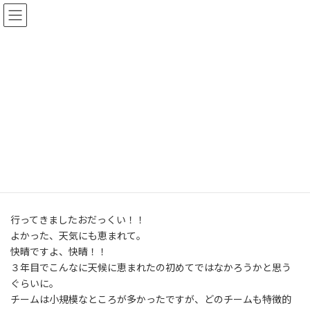
コ
ナ
Summyworld
ン
ビ
テ
ゲ
ン
ー
ツ
シ
ブログ
へ
ョ
ス
ン
キ
に
ッ
移
トップページ
ブログ
よさこい
というわけで、おだっくい
プ
動
というわけで、おだっくい
最
2005年9月19日
2016年7月15日
終
更
行ってきましたおだっくい！！
新
よかった、天気にも恵まれて。
日
時
快晴ですよ、快晴！！
:
３年目でこんなに天候に恵まれたの初めてではなかろうかと思う
ぐらいに。
チームは小規模なところが多かったですが、どのチームも特徴的