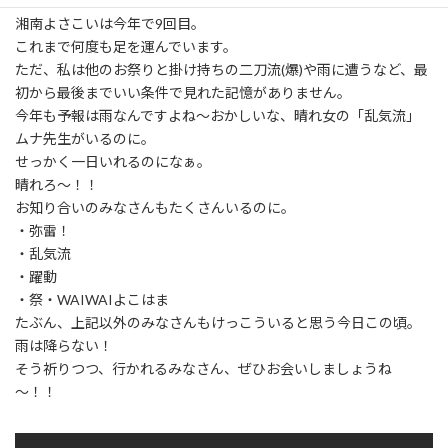
れられないものばかりですからね！
湘南よさこいは今年で9回目。
これまで何度も足を運んでいます。
ただ、私は他のお祭りと掛け持ちの二刀流(爆)や雨に遭うなど、最
初から最後までいい条件で見れた記憶がありません。
今年も予報は雨なんですよね～おかしいな、晴れ女の「乱気流」
ムナ先生がいるのに。
せっかく一日いれるのになぁ。
晴れろ～！！
お知り合いのみなさんもたくさんいるのに。
・弥雷！
・乱気流
・躍動
・祭・WAIWAIよこはま
たぶん、上記以外のみなさんもけっこういると思う今日この頃。
雨は降らない！
そう祈りつつ、行かれるみなさん、ぜひお会いしましょうね
～！！