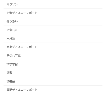
マラソン
上海ディズニーレポート
寄り添い
文章Tips
未分類
東京ディズニーレポート
見切れ写真
語学学習
読書
読書会
香港ディズニーレポート