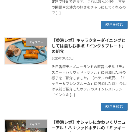
定制で移動できます。 これはほんと便利…言語
の問題や交渉力の無さをチャラにしてくれるの
で […]
続きを読む
【香港レポ】キャラクターダイニングと
ディズニー
しては最もお手頃「インク＆プレート」
の朝食
2025年3月13日
先日香港ディズニーランドの直営ホテル「ディ
ズニー・ハリウッド・ホテル」に宿泊した時の
様子をご紹介しました。（ホテルの概要、「ミ
ッキー＆フレンズルーム」に宿泊した時） 今回
は以前ご紹介したホテルのメインレストラン
「インク＆ […]
続きを読む
【香港レポ】オシャレにかわいくリニュ
ディズニー
ーアル！ハリウッドホテルの「ミッキー