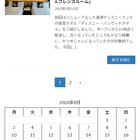
&フレンズルーム」
2025年3月11日
前回はリニューアルした香港ディズニーランド
の直営ホテル「ディズニー・ハリウッドホテ
ル」をご紹介しました。 オープンから20年近く
経過し、古くなっていたところもかなり綺麗
に、かつオシャレになっていたのが印象的でし
た。 今回 […]
続きを読む
投
1
2
»
固
固
定
定
稿
ペ
ペ
ー
ー
の
2026年8月
ジ
ジ
月
火
水
木
金
土
日
ペ
1
2
ー
3
4
5
6
7
8
9
ジ
10
11
12
13
14
15
16