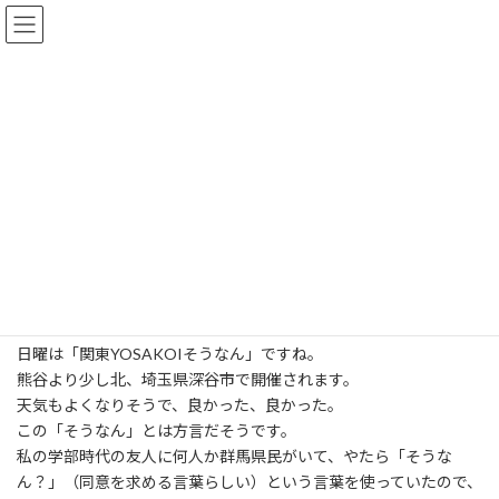
コ
ナ
Summyworld
ン
ビ
テ
ゲ
ン
ー
ツ
シ
ブログ
へ
ョ
ス
ン
キ
に
ッ
移
トップページ
ブログ
よさこい
「そうなん」
プ
動
「そうなん」
最
2006年10月7日
2016年7月15日
終
更
日曜は「関東YOSAKOIそうなん」ですね。
新
熊谷より少し北、埼玉県深谷市で開催されます。
日
時
天気もよくなりそうで、良かった、良かった。
:
この「そうなん」とは方言だそうです。
私の学部時代の友人に何人か群馬県民がいて、やたら「そうな
ん？」（同意を求める言葉らしい）という言葉を使っていたので、