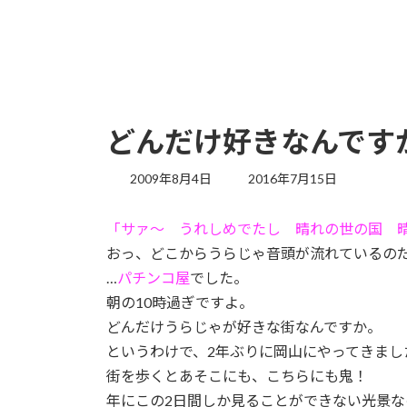
どんだけ好きなんです
最
2009年8月4日
2016年7月15日
終
更
「サァ～ うれしめでたし 晴れの世の国 
新
日
おっ、どこからうらじゃ音頭が流れているの
時
…
パチンコ屋
でした。
:
朝の10時過ぎですよ。
どんだけうらじゃが好きな街なんですか。
というわけで、2年ぶりに岡山にやってきまし
街を歩くとあそこにも、こちらにも鬼！
年にこの2日間しか見ることができない光景な