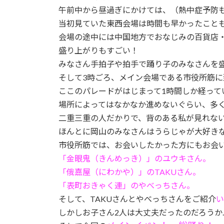
午前中から昼過ぎにかけては、（熱中症予防
当初見ていた東西会場は時間も早かったこと
会場の途中には中国地方でおなじみの百貨店
盛り上がりもすごい！
みなさん手拍子や拍手で踊り子のみなさんを
そして3時ごろ、メイン会場である市役所筋に
ここのパレードがはじまって1時間しか経って
場所によってはなかなか進めないぐらい、多
二重三重の人だかりで、背のある私が見れな
ほんとに岡山のみなさんはうらじゃが大好き
市役所筋では、お会いしたかった方にもお会
「金眼鬼（きんめっき）」のユウキさん。
「俄嘉屋（にわかや）」のTAKUさん。
「表町おきゃく連」のやべっちさん。
そして、TAKUさんとやべっちさんをご紹介
い
しかしお子さん2人は大丈夫だったのだろうか