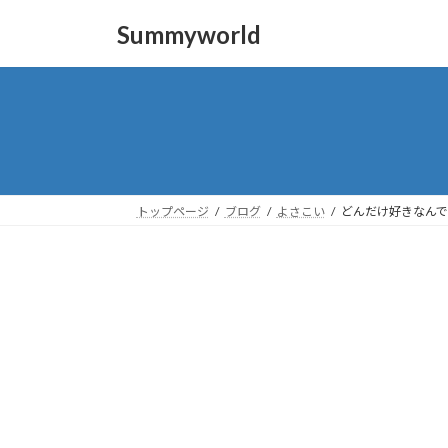
コ
ナ
Summyworld
ン
ビ
テ
ゲ
ン
ー
ツ
シ
へ
ョ
ス
ン
キ
に
ッ
移
トップページ
ブログ
よさこい
どんだけ好きなんで
プ
動