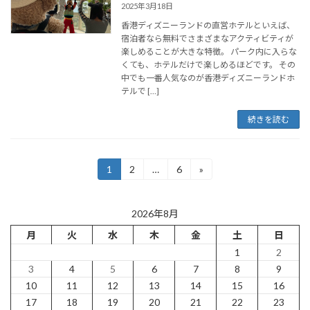
2025年3月18日
香港ディズニーランドの直営ホテルといえば、
宿泊者なら無料でさまざまなアクティビティが
楽しめることが大きな特徴。 パーク内に入らな
くても、ホテルだけで楽しめるほどです。 その
中でも一番人気なのが香港ディズニーランドホ
テルで […]
続きを読む
投
1
2
…
6
»
固
固
固
定
定
定
稿
ペ
ペ
ペ
ー
ー
ー
の
2026年8月
ジ
ジ
ジ
月
火
水
木
金
土
日
ペ
1
2
ー
3
4
5
6
7
8
9
ジ
10
11
12
13
14
15
16
17
18
19
20
21
22
23