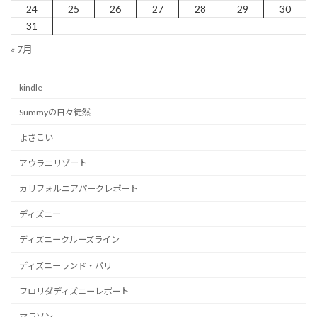
送
24
25
26
27
28
29
30
り
31
« 7月
kindle
Summyの日々徒然
よさこい
アウラニリゾート
カリフォルニアパークレポート
ディズニー
ディズニークルーズライン
ディズニーランド・パリ
フロリダディズニーレポート
マラソン