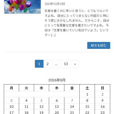
2023年11月10日
文章を書くのに辛いと思うと、とてもつらいで
すよね。 自分にとってつまらない内容だと特に
そう感じるかもしれません。 だからこそ、自分
にとって有意義な文章を書きたいですよね。 今
日は「文章を書いていい気分でいよう」という
テー […]
続きを読む
投
1
2
…
13
»
固
固
固
定
定
定
稿
ペ
ペ
ペ
ー
ー
ー
の
2026年8月
ジ
ジ
ジ
月
火
水
木
金
土
日
ペ
1
2
ー
3
4
5
6
7
8
9
ジ
10
11
12
13
14
15
16
17
18
19
20
21
22
23