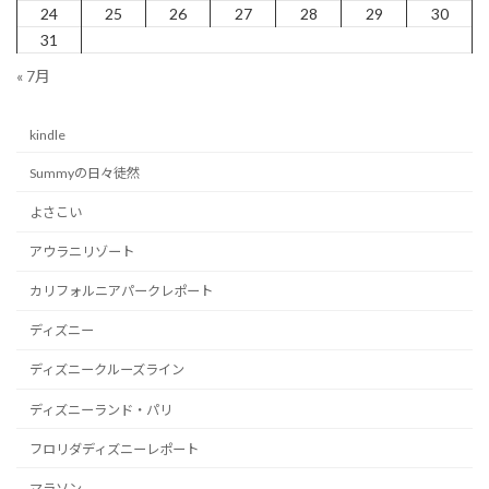
送
24
25
26
27
28
29
30
り
31
« 7月
kindle
Summyの日々徒然
よさこい
アウラニリゾート
カリフォルニアパークレポート
ディズニー
ディズニークルーズライン
ディズニーランド・パリ
フロリダディズニーレポート
マラソン