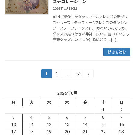
スデコレーション
2024年11月20日
前回ご紹介したダッフィー&フレンズの新グッ
ズシリーズ「ダッフィー&フレンズのダンシン
グ・スノーフレークス」。 かわいいんですが、
グッズの売れ行きが非常に良い。 書いてからも
完売グッズがいくつか出るほどでし […]
続きを読む
投
1
2
…
16
»
固
固
固
定
定
定
稿
ペ
ペ
ペ
ー
ー
ー
の
2026年8月
ジ
ジ
ジ
月
火
水
木
金
土
日
ペ
1
2
ー
3
4
5
6
7
8
9
ジ
10
11
12
13
14
15
16
17
18
19
20
21
22
23