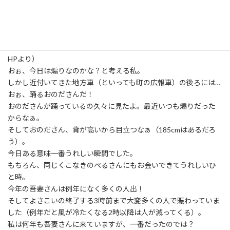
そして、「ちーむこなき」の演舞時。
スタート地点近くにいた私、チームのMCに耳を傾けていました。
おぉ、半代表・おのださんじゃん！（注：こなきには代表の責任
を分散させるため、代表ではなく半代表が2人いる。以上こなき
HPより）
おぉ、今日は煽りなのかな？と考える私。
しかし近付いてきた地方車（といっても町の広報車）の後ろには…
おぉ、踊るおのださんだ！
おのださんが踊っているの久々に見たよ。最近いつも煽りだった
からなぁ。
そしておのださん、背が高いから目立つなぁ（185cmはあるだろ
う）。
今日ある意味一番うれしい瞬間でした。
もちろん、同じくこなきのぺるさんにもお会いできてうれしいひ
と時。
今年の吾妻さんは例年になく多くの人出！
そしてよさこいの終了する3時前まで大変多くの人で賑わっていま
した（例年だと風が冷たくなる2時以降は人が減ってくる）。
私は何年も吾妻さんに来ていますが、一番だったのでは？