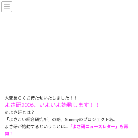
コ
ナ
Summyworld
ン
ビ
テ
ゲ
ン
ー
ツ
シ
ブログ
へ
ョ
ス
ン
キ
に
ッ
移
トップページ
ブログ
よさこい
よさ研2006、始動します！
プ
動
よさ研2006、始動します！
最
2006年5月20日
2016年7月15日
終
更
大変長らくお待たせいたしました！！
新
よさ研2006、いよいよ始動します！！
日
時
※よさ研とは？
:
「よさこい総合研究所」の略。Summyのプロジェクト名。
よさ研が始動するということは…
「よさ研ニュースレター」も再
開！