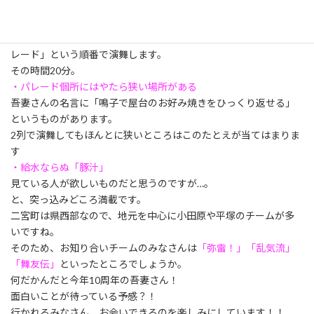
何が吾妻さんの面白い所かというと、こんな感じです。
・パレードなのに途中ステージでも演舞
演舞回数は1回なのですが、「パレード→パレード→ステージ→パ
レード」という順番で演舞します。
その時間20分。
・パレード個所にはやたら狭い場所がある
吾妻さんの名言に「鳴子で屋台のお好み焼きをひっくり返せる」
というものがあります。
2列で演舞してもほんとに狭いところはこのたとえが当てはまりま
す
・給水ならぬ「豚汁」
見ている人が欲しいものだと思うのですが…。
と、突っ込みどころ満載です。
二宮町は県西部なので、地元を中心に小田原や平塚のチームが多
いですね。
そのため、お知り合いチームのみなさんは
「弥雷！」「乱気流」
「舞友伝」
といったところでしょうか。
何だかんだと今年10周年の吾妻さん！
面白いことが待っている予感？！
行かれるみなさん、お会いできるのを楽しみにしています！！