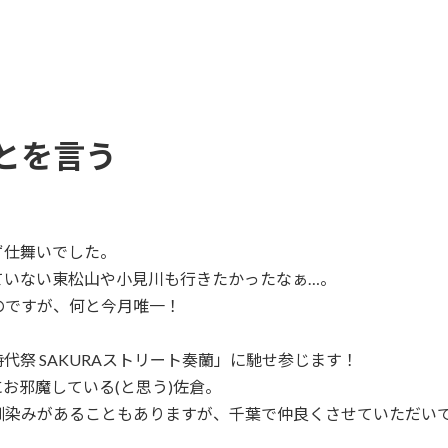
とを言う
ず仕舞いでした。
ていない東松山や小見川も行きたかったなぁ…。
のですが、何と今月唯一！
祭 SAKURAストリート奏蘭」に馳せ参じます！
お邪魔している(と思う)佐倉。
馴染みがあることもありますが、千葉で仲良くさせていただい