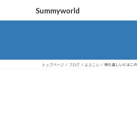
コ
ナ
Summyworld
ン
ビ
テ
ゲ
ン
ー
ツ
シ
へ
ョ
ス
ン
キ
に
ッ
移
トップページ
ブログ
よさこい
待ち遠しいとはこ
プ
動