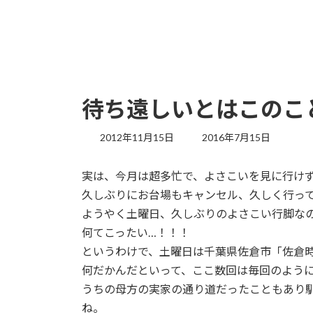
待ち遠しいとはこのこ
最
2012年11月15日
2016年7月15日
終
更
実は、今月は超多忙で、よさこいを見に行け
新
日
久しぶりにお台場もキャンセル、久しく行っ
時
ようやく土曜日、久しぶりのよさこい行脚な
:
何てこったい…！！！
というわけで、土曜日は千葉県佐倉市「佐倉時代
何だかんだといって、ここ数回は毎回のように
うちの母方の実家の通り道だったこともあり
ね。