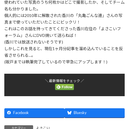
使われていた写真のうち何枚かはどこで撮影したか、そしてチーム
名も分かりました。
個人的には2010年に解散された香川の「丸亀ごんな連」さんの写
真まで使っていただいたことにビックリ！
これはこのお話を持ってきてくださった香川在住の「よさこいフ
ォーラム」さんにDVD焼いて送らねば！
(香川では放送されないそうです)
しかしこれを見ると、現在1ヶ月分記事を溜め込んでいることを反
省させられる…。
(坂戸までは執筆完了しているので早急にアップします！)
＼ 最新情報をチェック ／
Facebook
Bluesky
よさこい
カテゴリー