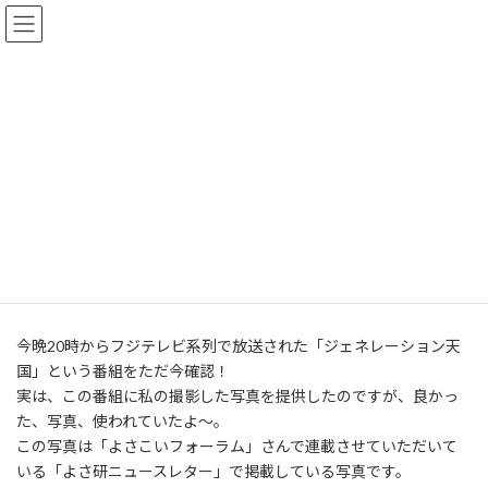
コ
ナ
Summyworld
ン
ビ
テ
ゲ
ン
ー
ツ
シ
ブログ
へ
ョ
ス
ン
キ
に
ッ
移
トップページ
ブログ
よさこい
無事放送されました
プ
動
無事放送されました
最
2013年9月9日
2016年7月15日
終
更
今晩20時からフジテレビ系列で放送された「ジェネレーション天
新
国」という番組をただ今確認！
日
時
実は、この番組に私の撮影した写真を提供したのですが、良かっ
:
た、写真、使われていたよ～。
この写真は「よさこいフォーラム」さんで連載させていただいて
いる「よさ研ニュースレター」で掲載している写真です。