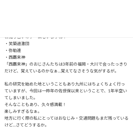
それもあり、今年の有田は100チーム強の参加とのこと。
翌週が熊本・火の国YOSAKOIまつりという、九州でも大きなお祭
りがあるにもかかわらずですよ。
嬉しいなぁ〜。
お知り合いのチームもいますね！
・笑築過激団
・弥勒連
・西覇来神
「西覇来神」のおじさんたちは3年前の福岡・大川で会ったっきり
だけど、覚えているのかなぁ…覚えてなさそうな気がするが。
私の研究を始めた地ということもあり九州にはちょくちょく行っ
ていますが、今回は一昨年の佐世保以来ということで、1年半空い
てしまいました。
そんなこともあり、久々感満載！
楽しみすぎるなぁ。
地方に行く際の私にとってはおなじみ・交通問題もまだ残っている
けど…さてどうするか。