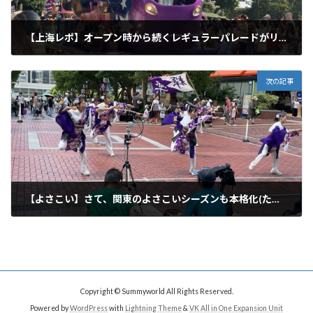
【上海レポ】オープン時から続くレギュラーパレードがリニューアル！
2026年7月6日
次の記事
【よさこい】さて、関東のよさこいシーズンも本格化(たまよさこい予告)
2026年7月11日
Copyright © Summyworld All Rights Reserved.
Powered by
WordPress
with
Lightning Theme
&
VK All in One Expansion Unit