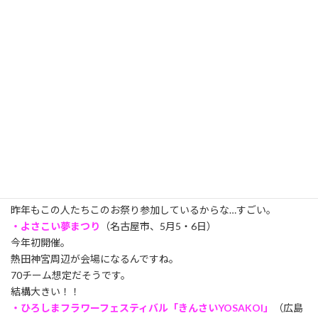
錦糸町にある複合施設「オリナス」の開業1周年記念イベントとし
て開催されます。
4日がサンバパレード、5日が阿波踊りで6日がよさこい！
「原宿よさこい連」「東京メトロ群青（シーブルー）」「ぞっこ
ん町田98」が参加だそうですよ。
☆全国のよさこい☆
・AOMORI春フェスティバル
（青森県青森市、5月4・5日）
なんと、ねぶたに竿灯、そしてよさこいと何だかいいのか悪いの
か盛りだくさんなお祭りです。
青森県内のチームが中心のようですが、概要の文章を読んでいる
と「佐世保」の文字が…。
たぶん、いや絶対「させぼ飛躍年隊」が来ると思います。
昨年もこの人たちこのお祭り参加しているからな…すごい。
・よさこい夢まつり
（名古屋市、5月5・6日）
今年初開催。
熱田神宮周辺が会場になるんですね。
70チーム想定だそうです。
結構大きい！！
・ひろしまフラワーフェスティバル「きんさいYOSAKOI」
（広島