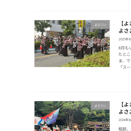
【よ
よさこい
よさ
2025年
8月も
たとこ
ま、で
「スー
【よ
よさこい
よさ
2024年
結局、