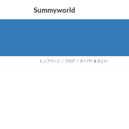
コ
ナ
Summyworld
ン
ビ
テ
ゲ
ン
ー
ツ
シ
へ
ョ
ス
ン
キ
に
ッ
移
トップページ
ブログ
スーパーよさこい
プ
動