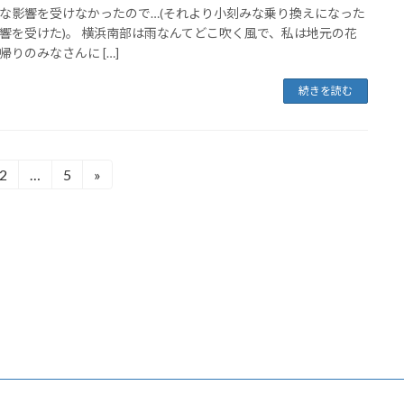
な影響を受けなかったので…(それより小刻みな乗り換えになった
響を受けた)。 横浜南部は雨なんてどこ吹く風で、私は地元の花
帰りのみなさんに […]
続きを読む
2
…
5
»
固
固
定
定
ペ
ペ
ー
ー
ジ
ジ