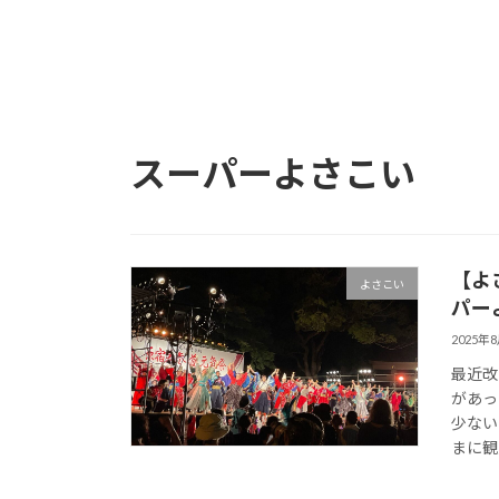
スーパーよさこい
【よ
よさこい
パー
2025年
最近改
があっ
少ない
まに観