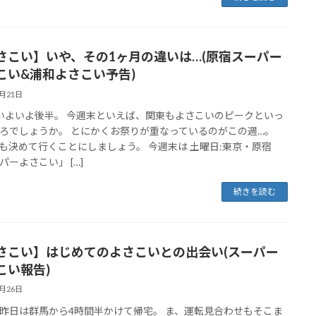
さこい】いや、その1ヶ月の違いは…(原宿スーパー
こい&浦和よさこい予告)
8月21日
いよいよ後半。 今週末といえば、関東もよさこいのピークといっ
ろでしょうか。 とにかくお祭りが重なっているのがこの週…。
も決めて行くことにしましょう。 今週末は 土曜日:東京・原宿
パーよさこい」 […]
続きを読む
さこい】はじめてのよさこいとの出会い(スーパー
こい報告)
8月26日
昨日は群馬から4時間半かけて帰宅。 ま、運転見合わせもそこま