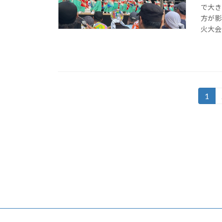
で大き
方が影
火大会
投
1
固
定
稿
ペ
の
ー
ジ
ペ
ー
ジ
送