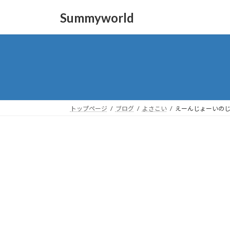
コ
ナ
Summyworld
ン
ビ
テ
ゲ
ン
ー
ツ
シ
へ
ョ
ス
ン
キ
に
ッ
移
トップページ
ブログ
よさこい
えーんじょーいの
プ
動