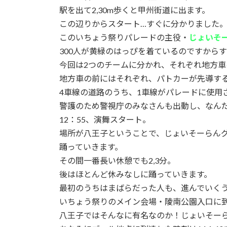
駅を出て2,30m歩くと甲州街道に出ます。
この辺りからスタート…すぐに分かりました
このいちょう祭りパレードの主役・
じょいそ
300人が黄緑のはっぴを着ているのですから
今回は2つのチームに分かれ、それぞれ地方
地方車の前にはそれぞれ、パトカーが先導す
4車線の道路のうち、1車線がパレードに使用
警護のため警視庁のみなさんも出動し、なん
12：55、演舞スタート。
場所が八王子ということで、じょいそーらん
踊っていきます。
その間一番長い休憩でも2,3分。
後はほとんど休みなしに踊っていきます。
最初のうちはまばらだった人も、進んでいく
いちょう祭りのメイン会場・陵南公園入口に
八王子ではそんなに有名なのか！じょいそー