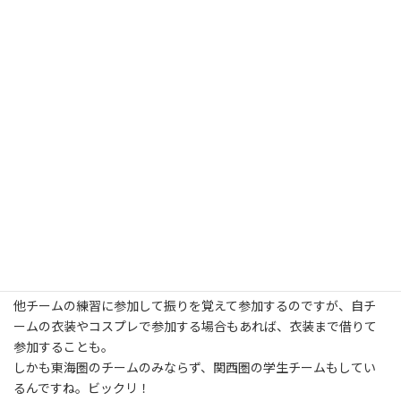
雪舟さんはカツラをしていたのでまだしも、すぐ分かるたまごさ
んって…！
(限定部門受賞おめでとう！)
その後の私は会場を行ったり来たり。
寒かったので、同じ場所には1時間もおらず、うろうろしていまし
た。
この季節になると、日なたがありがたいね…。
そんな中、「新宿総踊りアワー 踊っていいとも！」でsenさんやさ
っちゃんを発見！
良かった～会えて！
その後、なかGさんとお子さんの葉月ちゃんにも！
葉月ちゃん、すっかり大きくなったね～。
瑞浪といえば、他チームの踊り子さんと合同演舞するチームが多
いですね。
他チームの練習に参加して振りを覚えて参加するのですが、自チ
ームの衣装やコスプレで参加する場合もあれば、衣装まで借りて
参加することも。
しかも東海圏のチームのみならず、関西圏の学生チームもしてい
るんですね。ビックリ！