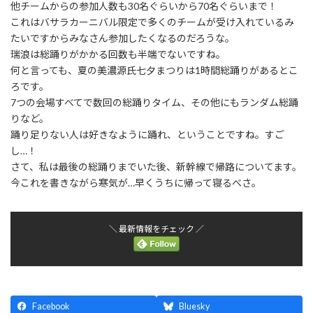
他チームからの参加人数も30名ぐらいから70名ぐらいまで！
これはバサラカーニバル限定で多くのチームが受け入れているみ
たいですからみなさん参加したくなるのだろうな。
瑞浪は総踊りがかかる回数も半端でないですね。
何と言っても、夏の美濃源氏七夕まつりは1時間総踊りがあるとこ
ろです。
7つの会場すべてで数回の総踊りタイム、その他にもランダム総踊
りなど。
踊り足りない人は好きなように踊れ、ということですね。すご
し…！
さて、私は最後の総踊りまでいた後、新幹線で帰路についてます。
今これを書きながら寒気が…早くうちに帰って寝るべさ。
＼ 最新情報をチェック ／
Facebook
Bluesky