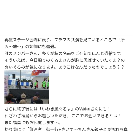
続けて「もめん組」のさいす～ちんさん親子。
末息子のつきとくん、もう1歳ですか！
ずいぶん大きくなりましたね。
お兄ちゃんたちが面倒をしっかり見ている姿にほれぼれしてしま
います。
再度ステージ会場に戻り、フラフの共演を見ているところで「所
沢～雅～」の姉御にも遭遇。
雅のメンバーさん、多くが私の名前をご存知でほんと恐縮です。
そういえば、今日煽りのくるまさんが胸に忍ばせていたくま？の
ぬいぐるみが気になります。あのこはなんだったのでしょう？？
さらに終了後には「いわき風ぐるま」のWakaiさんにも！
わざわざ福島からお越しいただき、 ここでお会いできるとは！
また福島にもお邪魔します～。
帰り際には「龍連者」御一行+さいす～ちんさん親子と見切れ写真