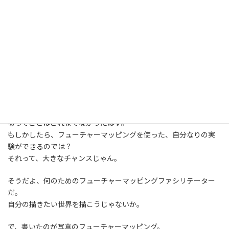
:
めていることを褒めてあげたい。
そしてふと気がついた。
今、自分はある意味一人だ。
今なら、自分のやりたかった未来を自分で描けるんじゃない？
そういえば、人の仕事のお話では何度も使ったフューチャーマッ
ピング。
自分の仕事ではちゃんと使ったことがないかもしれない。
いや、あるんだけど、会社の計画とリンクさせて自分のことをや
るってことはこれまでなかったはず。
もしかしたら、フューチャーマッピングを使った、自分なりの実
験ができるのでは？
それって、大きなチャンスじゃん。
そうだよ、何のためのフューチャーマッピングファシリテーター
だ。
自分の描きたい世界を描こうじゃないか。
で、書いたのが写真のフューチャーマッピング。