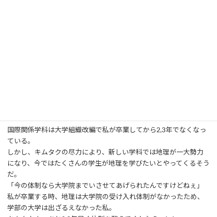
入学後の私はこれでもかと地理関係の授業を取れるだけ取った。
キムタクは小生意気な私のことをかわいがってくれ、2年から始ま
る地理ゼミにも入れてくれた。
私がよさこいに出会った佐世保のフィールドワークに同行してく
れたのもキムタクである。
大学院に行ってよさこいの研究をしたいと言ったら、のちの大学
院の指導教官を紹介してくれたのもキムタクだ(まさかの友人同士
という…)。
たぶんキムタクがいなければ、私の研究にかかる人生はここまで
形づくられなかったであろう。
国際関係学科は大学組織改編で私が卒業してから2,3年でなくなっ
ている。
しかし、キムタクの尽力により、新しい学科では地理が一大勢力
になり、今ではたくさんの学生が地理を学びたいとやってくるそう
だ。
「今の体制なら大学院までいさせてあげられたんですけどねぇ」
私が卒業する時、地理は大学院の受け入れ体制がなかったため、
学部の大学は出ざるえなかった私。