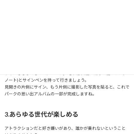
とベストですね。
ここは片言でもいいから話をしてみましょう。
2.思い出に残せる
アトラクションでの思い出を目に見える形で残すのはなかなか難
しいもの。
でも、キャラクターグリーティングなら1グループ1枚写真を撮る
ことができます。
サインももらえるので、ノート(できれば表紙が硬めの紙のリング
ノート)とサインペンを持って行きましょう。
見開きの片側にサイン、もう片側に撮影した写真を貼ると、これで
パークの思い出アルバムの一部が完成しますね。
3.あらゆる世代が楽しめる
アトラクションだと好き嫌いがあり、誰かが乗れないということ