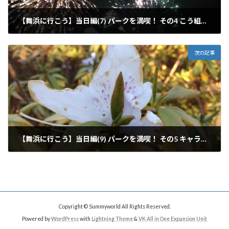
【舞浜に行こう】当日編(7) パークを満喫！ その4 こう組むべし！ショー&パレードのスケジュール
2016年2月6日
次の記事
【舞浜に行こう】当日編(9) パークを満喫！ その5 キャラクターグリーティングで通じ合う瞬間を！ 後編
2016年2月11日
Copyright © Summyworld All Rights Reserved.
Powered by
WordPress
with
Lightning Theme
&
VK All in One Expansion Unit