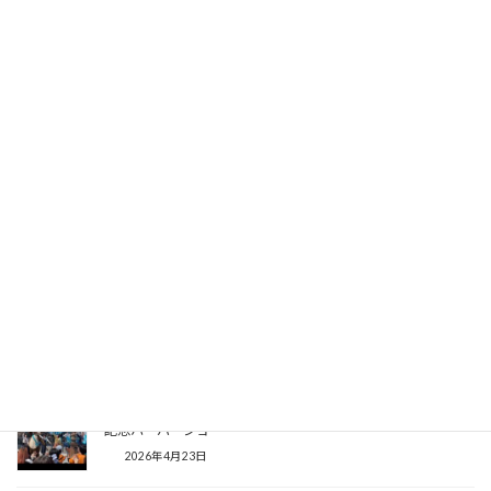
ンダフル・ウィッシイズ・バレエ」
2026年5月13日
【香港レポ】かわいい&楽しい！ダッフィー&フレンズ期間限
定フェリー
2026年5月12日
【舞浜レポ】今回は全員がメインに！かわいいダッフィー＆フ
レンズのデコレーション
2026年5月1日
【舞浜レポ】シー25周年記念と連動したダッフィーの新グッズ
シリーズが登場
2026年4月28日
【舞浜レポ】ついに陸上でのショーモードが復活！シー25周年
記念ハーバーショー
2026年4月23日