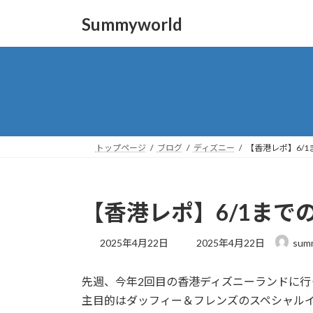
コ
ナ
Summyworld
ン
ビ
テ
ゲ
ン
ー
ツ
シ
へ
ョ
ス
ン
キ
に
ッ
移
トップページ
ブログ
ディズニー
【香港レポ】6/
プ
動
【香港レポ】6/1ま
最
2025年4月22日
2025年4月22日
sum
終
更
先週、今年2回目の香港ディズニーランドに行
新
日
主目的はダッフィー＆フレンズのスペシャル
時