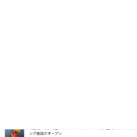
【香港レポ】今年も色々ありました！ダッフィー＆フレンズの
かわいいフード
2026年5月28日
【香港レポ】今年はセーラーっぽい服で新登場！ダッフィー＆
フレンズのグリーティング
2026年5月27日
【香港レポ】ぬいぐるみを置いて楽しめる！ダッフィーのフォ
トスポットが増設して登場
2026年5月26日
【香港レポ】香港ディズニーランドに等身大オラフがやってき
た！
2026年5月21日
【香港レポ】待望！メインストリートUSAに新室内グリーティ
ング施設がオープン