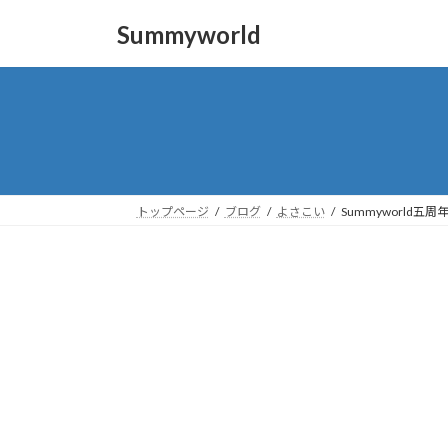
コ
ナ
Summyworld
ン
ビ
テ
ゲ
ン
ー
ツ
シ
へ
ョ
ス
ン
キ
に
ッ
移
トップページ
ブログ
よさこい
Summyworld
プ
動