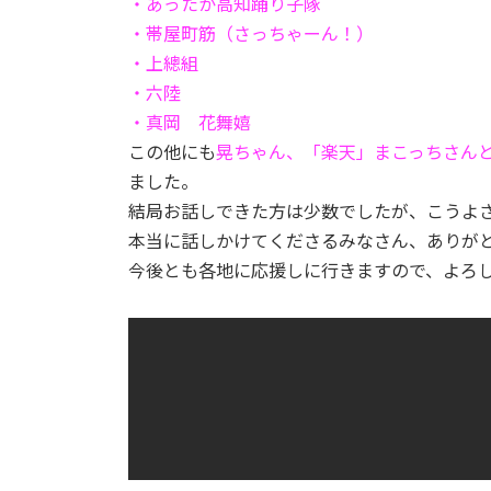
・あったか高知踊り子隊
・帯屋町筋（さっちゃーん！）
・上總組
・六陸
・真岡 花舞嬉
この他にも
晃ちゃん、「楽天」まこっちさん
ました。
結局お話しできた方は少数でしたが、こうよ
本当に話しかけてくださるみなさん、ありが
今後とも各地に応援しに行きますので、よろ