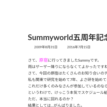
Summyworld五周
最
2009年8月31日
2016年7月15日
終
更
原宿
さて、
に行ってきましたSummyです。
新
日
雨はザーザー降りにならなくてよかったです
時
さて、今回の原宿はたくさんのお知り合いの
:
私も関東で研究を始めて7年、よさ研を始めて
これだけ多くのみなさんが参加しているのな
というわけで、けっこう本気でスケジュール
ただ、本当に回れるのか？
結果としては…がんばりました。