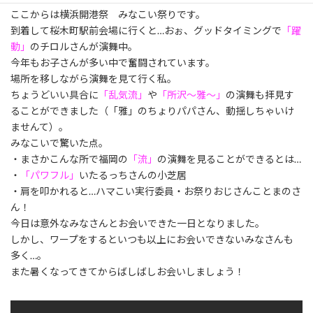
ここからは横浜開港祭 みなこい祭りです。
到着して桜木町駅前会場に行くと…おぉ、グッドタイミングで
「躍
動」
のチロルさんが演舞中。
今年もお子さんが多い中で奮闘されています。
場所を移しながら演舞を見て行く私。
ちょうどいい具合に
「乱気流」
や
「所沢～雅～」
の演舞も拝見す
ることができました（「雅」のちょりパパさん、動揺しちゃいけ
ませんて）。
みなこいで驚いた点。
・まさかこんな所で福岡の
「流」
の演舞を見ることができるとは…
・
「パワフル」
いたるっちさんの小芝居
・肩を叩かれると…ハマこい実行委員・お祭りおじさんことまのさ
ん！
今日は意外なみなさんとお会いできた一日となりました。
しかし、ワープをするといつも以上にお会いできないみなさんも
多く…。
また暑くなってきてからばしばしお会いしましょう！