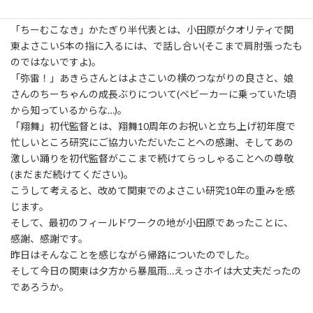
なりました。
「ちーむこなき」かたぎり半代表とは、小田原がクオリティで関
東よさこい5本の指に入るには、で話し合い(そこまで肩肘張ったも
のではないですよ)。
「弥雷！」あきらさんとはよさこいの横のつながりの良さと、娘
さんのちーちゃんの成長ぶりについて(ベビーカーに乗っていた頃
から知っているからな…)。
「翔舞」初代監督とは、翔舞10周年のお祝いと立ち上げ初年度で
忙しいところ研究にご協力いただいたことへの感謝、そしてあの
激しい踊りを初代監督がここまで続けてらっしゃることへの尊敬
(まだまだ続けてください)。
こうして考えると、改めて関東でのよさこい研究10年の重みを感
じます。
そして、最初のフィールドワークの地が小田原であったことに、
感謝、感謝です。
昨日はそんなことを感じながら帰路についたのでした。
そして今日の関東は夕方から暴風雨…えっさホイは大丈夫だったの
であろうか。