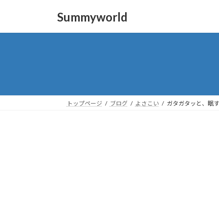
コ
ナ
Summyworld
ン
ビ
テ
ゲ
ン
ー
ツ
シ
へ
ョ
ス
ン
キ
に
ッ
移
トップページ
ブログ
よさこい
ガタガタッと、眠す
プ
動