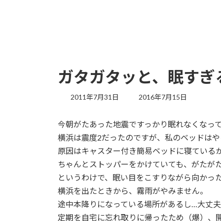
ガタガタッと、眠すぎ
最
2011年7月31日
2016年7月15日
終
更
今朝がたあった地震ですっかり眠れなくなって
新
日
横浜は震度2だったのですが、私のベッドはや
時
原因はキャスター付き簡易ベッドに寝ている
:
ちゃんとストッパーをかけていても、がたが
というわけで、眠い目をこすりながら向かっ
横浜を出たときから、霧雨がやみません。
途中本降りになっている場所があるし…大丈
定期を自宅に忘れ取りに帰ったため（爆）、開