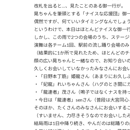
改札を出ると…、見たことのある御一行が。
晃ちゃんを筆頭とする「ナイスな応援団」御
偶然ですが、何ていいタイミングなんでしょ
というわけで、本日はほとんどナイスな御一
しかし、この雨で2つの会場のうち、ステージ
演舞は各チーム1回、駅前の流し踊り会場のみ
（結果的に1か所で見れたため、ほとんどの
顔の広い晃ちゃんと一緒なので、お知り合い
久しくお会いしていなかったみなさんにお会
・「日野本丁筋」姫龍さん（あまりにお久し
・「妃龍」れいちゃんさん（ハグのとき間に
・「龍連者」茂さん（鳴子ではなくナスを持
・今日は「龍連者」senさん（普段は大宮同心＆
そのほか、たくさんのみなさんにお会いする
（すいません、力尽きそうなのでお会いした
結局雨は1日中降り続き、やんだのは総踊りの