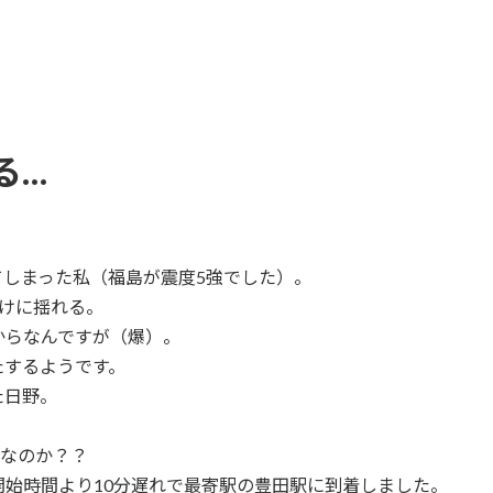
る…
しまった私（福島が震度5強でした）。
けに揺れる。
からなんですが（爆）。
たするようです。
た日野。
夫なのか？？
始時間より10分遅れで最寄駅の豊田駅に到着しました。