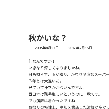
秋かいな？
最
2006年8月27日
2016年7月15日
終
更
何なんですか！
新
日
いきなり涼しくなりましたね。
時
日も照らず、雨が降り、かなり冷涼なスーパ
:
昨年とは大違いだ。
見ていて汗をかかないんですよ。
西日本は残暑厳しいというのに、秋です。
でも演舞は暑かったですね！
お祭りの特性上、高知を意識した演舞が多か