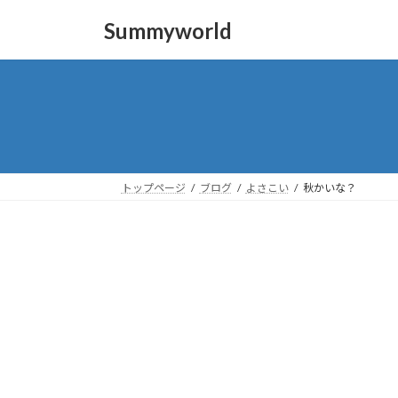
コ
ナ
Summyworld
ン
ビ
テ
ゲ
ン
ー
ツ
シ
へ
ョ
ス
ン
キ
に
ッ
移
トップページ
ブログ
よさこい
秋かいな？
プ
動