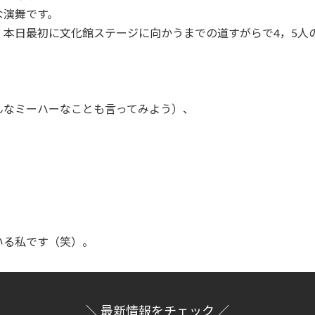
な演舞です。
、本日最初に文化館ステージに向かうまでの道すがらで4，5人
んなミーハーなことも言ってみよう）、
いる私です（笑）。
＼ 最新情報をチェック ／