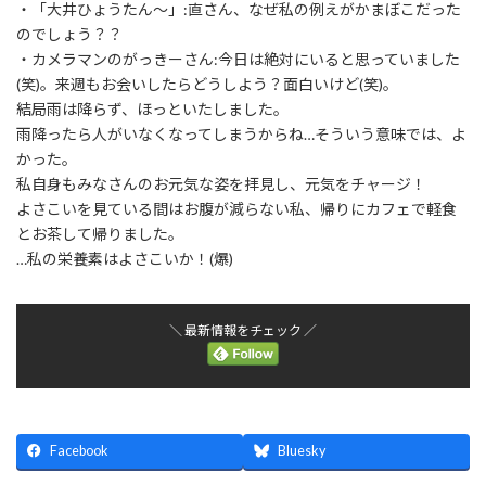
・「大井ひょうたん～」:直さん、なぜ私の例えがかまぼこだった
のでしょう？？
・カメラマンのがっきーさん:今日は絶対にいると思っていました
(笑)。来週もお会いしたらどうしよう？面白いけど(笑)。
結局雨は降らず、ほっといたしました。
雨降ったら人がいなくなってしまうからね…そういう意味では、よ
かった。
私自身もみなさんのお元気な姿を拝見し、元気をチャージ！
よさこいを見ている間はお腹が減らない私、帰りにカフェで軽食
とお茶して帰りました。
…私の栄養素はよさこいか！(爆)
＼ 最新情報をチェック ／
Facebook
Bluesky