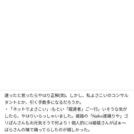
演舞中は見る方に忙しくてなかなかお声をかけられず、やっとこ
さ声をかけられたのは表彰式前でした。
でも、今回もたくさんのみなさんにお会いできました！
・「弥雷！」:ストリート準大賞おめでとうございます！あきらさ
んは横浜百姫隊も大賞おめでとうございます！最後にイワンさん
にお会いできて良かったけど、うえさんとユーミンさんとおすぎ
さんにお会いできず残念！
・「乱気流」:ムナ先生、久しぶりにお会いできて嬉しかったです
～！やはり先生とお話できると元気をいただけますね！
・「東京花火」:バーガーさん、まさかいるとは…。さすが優秀な
東京花火、すでに就活終わらすとはやるね～。しかし、今後の予
定を聞いていてバーガーさんが真理子さんに見えてきた(笑)。
・「きなっせ」:雪舟さん、平塚駅のホームで下駄はいた人とすれ
違ったと思ったらやはり正解(笑)。しかし、私よさこいのコンサル
タントとか、引く手数多になるだろうか。
・「ネットでよさこい」:もとい「龍連者」ご一行。いそうな気が
したら、やはりいらっしゃいました。姫路の「Nalko連踊りや」ゴ
リぽんさんもお元気そうで何より！個人的には姫龍さんがばぁ～
ばらさんの隣で踊ってらしたのが嬉しかった。