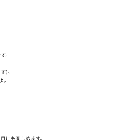
です。
す)。
よ。
た目にも楽しめます。