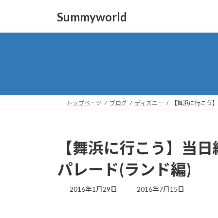
コ
ナ
Summyworld
ン
ビ
テ
ゲ
ン
ー
ツ
シ
へ
ョ
ス
ン
キ
に
ッ
移
トップページ
ブログ
ディズニー
【舞浜に行こう】当
プ
動
【舞浜に行こう】当日編
パレード(ランド編)
最
2016年1月29日
2016年7月15日
終
更
新