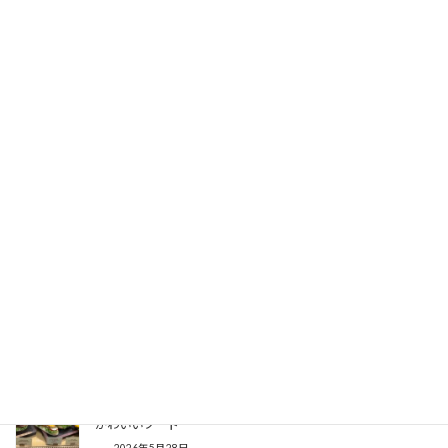
【上海レポ】ドナルドのアイスクリームショップに軽食にピッ
タリのアイスサンドが登場
2026年7月29日
【上海レポ】お土産にもぴったり！10周年記念スーベニアどん
ぶり
2026年6月30日
【上海レポ】いつのまにかピクサーレストランに！？トゥモロ
ーランドのバーガー店
2026年6月23日
【上海レポ】オンラインでも予約できるように！上海ディズニ
ーランド唯一のキャラクターダイニング
2026年6月19日
【香港レポ】今年も色々ありました！ダッフィー＆フレンズの
かわいいフード
2026年5月28日