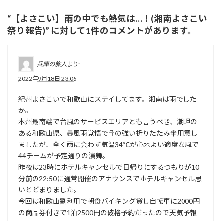
“
【よさこい】雨の中でも熱気は…！(湘南よさこい
祭り報告)
” に対して1件のコメントがあります。
兵庫の旅人
より:
2022年9月18日 23:06
紀州よさこいで和歌山にステイしてます。湘南は雨でした
か。
本州最南端で台風のサービスエリアとも言うべき、潮岬の
ある和歌山県、暴風雨覚悟で骨の強い折りたたみ傘用意し
ましたが、全く雨に会わず気温34℃が心地よい適度な風で
44チームが予定通りの演舞。
昨夜は23時にホテルキャンセルで日帰りにするつもりが10
分前の22:50に通常開催のアナウンスでホテルキャンセル思
いとどまりました。
今回は和歌山割利用で朝食バイキング貸し自転車に2000円
の商品券付きで1泊2500円の破格予約だったので天気予報