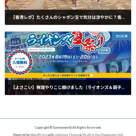
【香港レポ】たくさんのシャボン玉で気分は涼やかに？香港パークのミニショー
2023年8月16日
次の記事
【よさこい】無理やりこじ開けました（ライオンズ＆親子三代予告）
2023年8月18日
Copyright © Summyworld All Rights Reserved.
Powered by
WordPress
with
Lightning Theme
&
VK All in One Expansion Unit