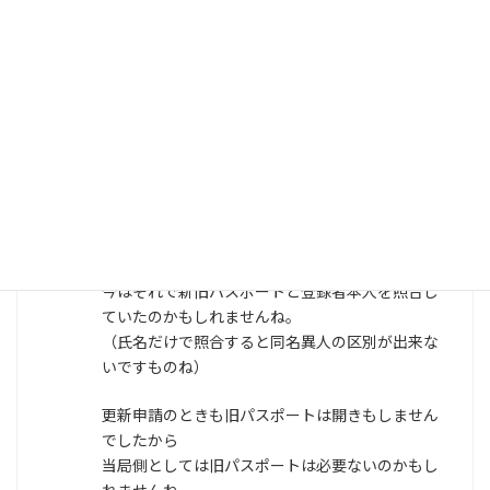
2024年3月13日 12:40
今さらですが、登録時のことで思い出したことが
いくつかありますので、
補足させていただきます。
前にも書きました通り、申請時に指紋採取はされ
なかったのですが、
そういえば途中でカメラを見ろと言われました。
前回の申請は2012年でしたので、まだ顔認証など
は無かったのでですが、
今はそれで新旧パスポートと登録者本人を照合し
ていたのかもしれませんね。
（氏名だけで照合すると同名異人の区別が出来な
いですものね）
更新申請のときも旧パスポートは開きもしません
でしたから
当局側としては旧パスポートは必要ないのかもし